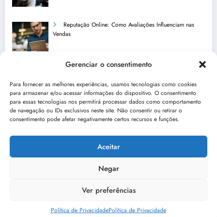
Reputação Online: Como Avaliações Influenciam nas
Vendas
Gerenciar o consentimento
Como Usar o TikTok para Impulsionar Bares e
Para fornecer as melhores experiências, usamos tecnologias como cookies
Restaurantes
para armazenar e/ou acessar informações do dispositivo. O consentimento
para essas tecnologias nos permitirá processar dados como comportamento
de navegação ou IDs exclusivos neste site. Não consentir ou retirar o
consentimento pode afetar negativamente certos recursos e funções.
Conheça Tendências Emergentes no Setor de
Alimentação Fora do Lar
Aceitar
Negar
Ver preferências
Disclaimer
Política de Privacidade
Termos de Uso
Contato
NewsBlogger - Magazine & Blog
WordPress
Tema 2026 | Powered By
SpiceThemes
Política de Privacidade
Política de Privacidade